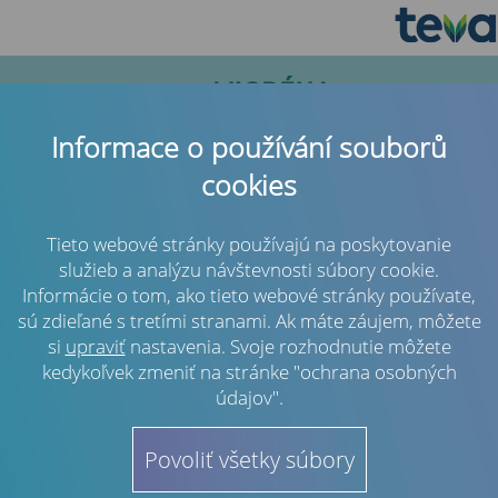
Informace o používání souborů
cookies
Tieto webové stránky používajú na poskytovanie
služieb a analýzu návštevnosti súbory cookie.
Informácie o tom, ako tieto webové stránky používate,
Previous
Next
sú zdieľané s tretími stranami. Ak máte záujem, môžete
si
upraviť
nastavenia. Svoje rozhodnutie môžete
Pacientom s migrénou pomôže nová
kedykoľvek zmeniť na stránke "ochrana osobných
údajov".
mobilná aplikácia
Aplikácia Migréna Kompas umožní pacientom získať väčšiu
Povoliť všetky súbory
kontrolu nad svojou chorobou.