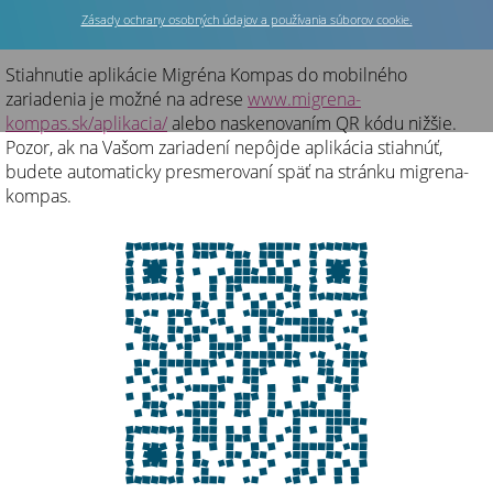
Stiahnutie aplikácie do telefónu
Zásady ochrany osobných údajov a používania súborov cookie.
Stiahnutie aplikácie Migréna Kompas do mobilného
zariadenia je možné na adrese
www.migrena-
kompas.sk/aplikacia/
alebo naskenovaním QR kódu nižšie.
Pozor, ak na Vašom zariadení nepôjde aplikácia stiahnúť,
budete automaticky presmerovaní späť na stránku migrena-
kompas.