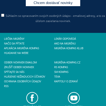
Súhlasím so spracovaním svojich osobných údajov - emailovej adresy, a to za
účelom zasielania noviniek.
LIEČBA MIGRÉNY
LEKÁR ODPOVEDÁ
NAČO SA PÝTATE
AKO NA MIGRÉNU
APLIKÁCIA MIGRÉNA KOMPAS
MIGRÉNA KOMPAS KLUB
HĽADANIE NA WEBE
ODBER NOVINIEK EMAILOM
MIGRÉNA-KOMPAS.CZ
ZRUŠIŤ ODBER NOVINIEK
RS KOMPAS
SPÝTAJTE SA NÁS
SM KOMPAS
HLÁSENIE NEŽIADUCICH ÚČINKOV
TEVA
OCHRANA OSOBNÝCH ÚDAJOV
KAPITOLY O ZDRAVÍ
RSS