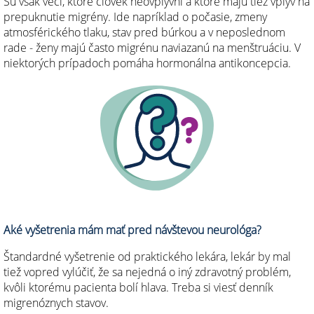
Sú však veci, ktoré človek neovplyvní a ktoré majú tiež vplyv na
prepuknutie migrény. Ide napríklad o počasie, zmeny
atmosférického tlaku, stav pred búrkou a v neposlednom
rade - ženy majú často migrénu naviazanú na menštruáciu. V
niektorých prípadoch pomáha hormonálna antikoncepcia.
Aké vyšetrenia mám mať pred návštevou neurológa?
Štandardné vyšetrenie od praktického lekára, lekár by mal
tiež vopred vylúčiť, že sa nejedná o iný zdravotný problém,
kvôli ktorému pacienta bolí hlava. Treba si viesť denník
migrenóznych stavov.