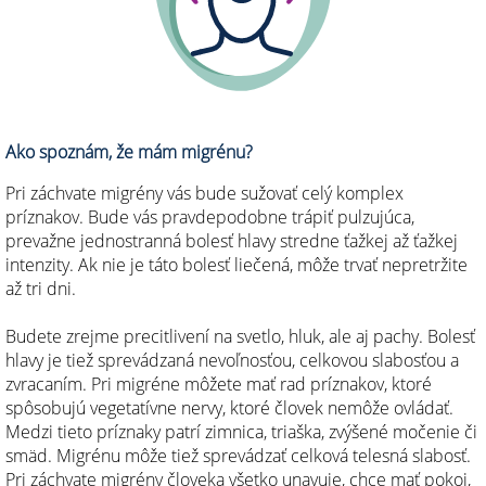
Ako spoznám, že mám migrénu?
Pri záchvate migrény vás bude sužovať celý komplex
príznakov. Bude vás pravdepodobne trápiť pulzujúca,
prevažne jednostranná bolesť hlavy stredne ťažkej až ťažkej
intenzity. Ak nie je táto bolesť liečená, môže trvať nepretržite
až tri dni.
Budete zrejme precitlivení na svetlo, hluk, ale aj pachy. Bolesť
hlavy je tiež sprevádzaná nevoľnosťou, celkovou slabosťou a
zvracaním. Pri migréne môžete mať rad príznakov, ktoré
spôsobujú vegetatívne nervy, ktoré človek nemôže ovládať.
Medzi tieto príznaky patrí zimnica, triaška, zvýšené močenie či
smäd. Migrénu môže tiež sprevádzať celková telesná slabosť.
Pri záchvate migrény človeka všetko unavuje, chce mať pokoj,