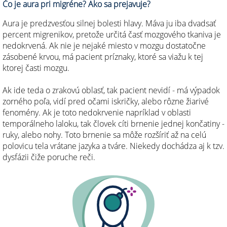
Čo je aura pri migréne? Ako sa prejavuje?
Aura je predzvesťou silnej bolesti hlavy. Máva ju iba dvadsať
percent migrenikov, pretože určitá časť mozgového tkaniva je
nedokrvená. Ak nie je nejaké miesto v mozgu dostatočne
zásobené krvou, má pacient príznaky, ktoré sa viažu k tej
ktorej časti mozgu.
Ak ide teda o zrakovú oblasť, tak pacient nevidí - má výpadok
zorného poľa, vidí pred očami iskričky, alebo rôzne žiarivé
fenomény. Ak je toto nedokrvenie napríklad v oblasti
temporálneho laloku, tak človek cíti brnenie jednej končatiny -
ruky, alebo nohy. Toto brnenie sa môže rozšíriť až na celú
polovicu tela vrátane jazyka a tváre. Niekedy dochádza aj k tzv.
dysfázii čiže poruche reči.