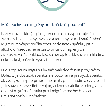
Môže záchvatom migrény predchádzať aj pacient?
Každý človek, ktorý trpí migrénou, časom vypozoruje, čo
záchvaty bolesti hlavy vyvoláva a tomu by sa mal snažiť vyhnúť.
Migrénu zvyčajne spúšťa stres, nedostatok spánku, pitie
alkoholu. Všeobecne je často príčinou migrény zlá
životospráva. Napríklad, keď sa nenajete a klesne vám hladina
cukru v krvi, môže to vyvolať migrénu.
Ľudia trpiaci na migrénu by tiež mali dodržiavať pitný režim.
Dôležitý je dostatok spánku, ale pozor aj na prebytok spánku,
ak cez týždeň spíte pravidelne určitý počet hodín a cez víkend
„ dospávate“, vyvediete svoj organizmus natoľko z miery, že sa
dostaví migréna. Skrátka proti migréne možno bojovať
umiernenosťou vo všetkom.