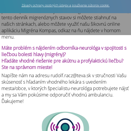
viedol denník migrenóznych stavov, a ako vám jeho vedenie
Zásady ochrany osobných údajov a používania súborov cookie.
pomôže pri hľadaní liečby na vašu migrénu. Ak budete chcieť,
tento denník migrenóznych stavov si môžete stiahnuť na
našich stránkach, alebo môžete využiť našu šikovnú online
aplikáciu Migréna Kompas, odkaz na ňu nájdete v hornom
menu.
Máte problém s nájdením odborníka-neurológa v spojitosti s
liečbou bolesti hlavy (migrény)?
Hľadáte vhodné riešenie pre akútnu a profylaktickú liečbu?
Ste na správnom mieste!
Napíšte nám na adresu rudolf.racz@teva.sk v stručnosti Vašu
skúsenosť s hľadaním vhodného lekára s uvedením
mesta/obce, v ktorých špecialistu-neurológa potrebujete nájsť
a my sa Vám pokúsime odporučiť vhodnú ambulanciu.
Ďakujeme!