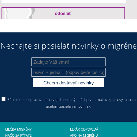
Nechajte si posielať novinky o migréne
Súhlasím so spracovaním svojich osobných údajov - emailovej adresy, a to za
účelom zasielania noviniek.
LIEČBA MIGRÉNY
LEKÁR ODPOVEDÁ
NAČO SA PÝTATE
AKO NA MIGRÉNU