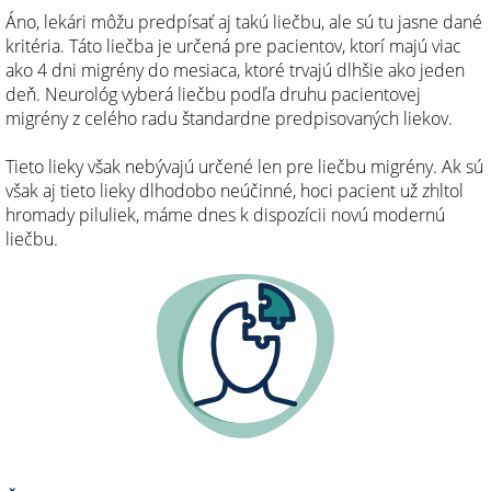
Áno, lekári môžu predpísať aj takú liečbu, ale sú tu jasne dané
kritéria. Táto liečba je určená pre pacientov, ktorí majú viac
ako 4 dni migrény do mesiaca, ktoré trvajú dlhšie ako jeden
deň. Neurológ vyberá liečbu podľa druhu pacientovej
migrény z celého radu štandardne predpisovaných liekov.
Tieto lieky však nebývajú určené len pre liečbu migrény. Ak sú
však aj tieto lieky dlhodobo neúčinné, hoci pacient už zhltol
hromady piluliek, máme dnes k dispozícii novú modernú
liečbu.