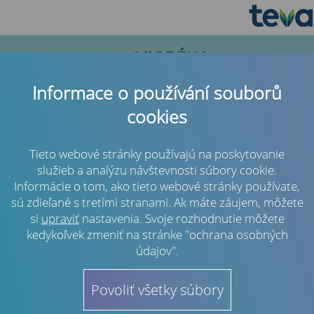
Informace o používání souborů
cookies
Tieto webové stránky používajú na poskytovanie
služieb a analýzu návštevnosti súbory cookie.
Informácie o tom, ako tieto webové stránky používate,
Previous
Next
sú zdieľané s tretími stranami. Ak máte záujem, môžete
si
upraviť
nastavenia. Svoje rozhodnutie môžete
Načo sa často pýtate?
kedykoľvek zmeniť na stránke "ochrana osobných
údajov".
O migréne prehľadne
Na tejto stránke sme pripravili jasne, stručne a prehľadne to
Povoliť všetky súbory
najdôležitejšie, čo by ste mali o migréne a jej liečbe vedieť.
Nie je na škodu ani vedieť, prečo je užitočné, aby si pacient