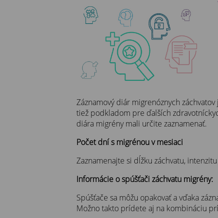
Záznamový diár migrenóznych záchvatov je
tiež podkladom pre ďalších zdravotníckyc
diára migrény mali určite zaznamenať.
Počet dní s migrénou v mesiaci
Zaznamenajte si dĺžku záchvatu, intenzit
Informácie o spúšťači záchvatu migrény:
Spúšťače sa môžu opakovať a vďaka záznamu
Možno takto prídete aj na kombináciu príči