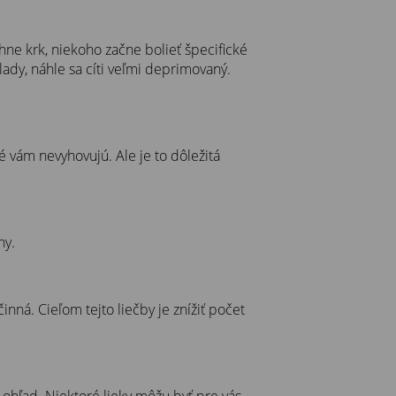
hne krk, niekoho začne bolieť špecifické
lady, náhle sa cíti veľmi deprimovaný.
ré vám nevyhovujú. Ale je to dôležitá
ny.
nná. Cieľom tejto liečby je znížiť počet
 ohľad. Niektoré lieky môžu byť pre vás,