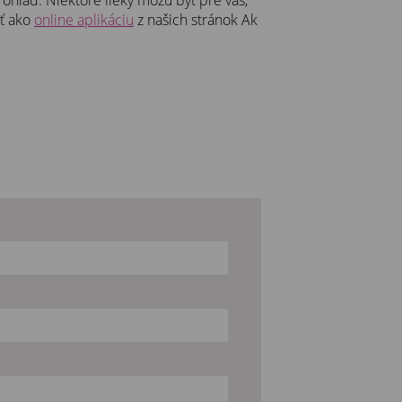
uť ako
online aplikáciu
z našich stránok Ak