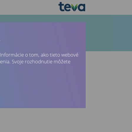
s
RÉNA KOMPAS
MIGRÉNA KOMPAS KLUB
 Informácie o tom, ako tieto webové
enia. Svoje rozhodnutie môžete
Next