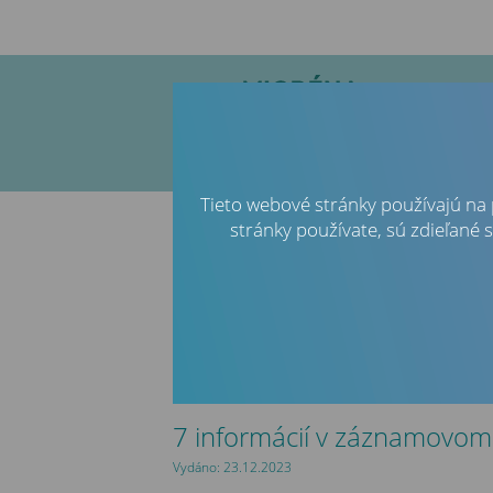
LIEČBA MIGRÉNY
NAČO SA PÝTATE
LEKÁR OD
Tieto webové stránky používajú na 
stránky používate, sú zdieľané 
Previous
7 informácií v záznamovom 
Vydáno: 23.12.2023