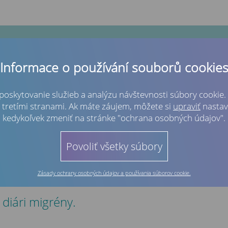
Informace o používání souborů cookie
POVEDÁ
AKO NA MIGRÉNU
KONTAKTY LIEČBA MIGRÉNY
APLIKÁCIA MIG
poskytovanie služieb a analýzu návštevnosti súbory cookie.
s tretími stranami. Ak máte záujem, môžete si
upraviť
nastav
kedykoľvek zmeniť na stránke "ochrana osobných údajov".
Povoliť všetky súbory
Zásady ochrany osobných údajov a používania súborov cookie.
diári migrény.