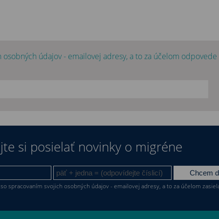
 osobných údajov - emailovej adresy, a to za účelom odpovede
te si posielať novinky o migréne
so spracovaním svojich osobných údajov - emailovej adresy, a to za účelom zasiela