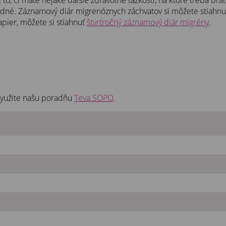
odné. Záznamový diár migrenóznych záchvatov si môžete stiahn
apier, môžete si stiahnuť
štvrťročný záznamový diár migrény
.
využite našu poradňu
Teva SOPO
.