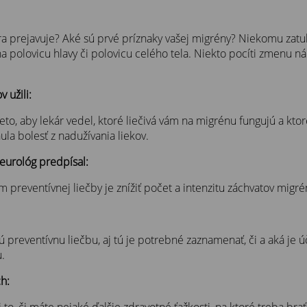
aura prejavuje? Aké sú prvé príznaky vašej migrény? Niekomu zatu
na polovicu hlavy či polovicu celého tela. Niekto pocíti zmenu ná
 užili:
eto, aby lekár vedel, ktoré liečivá vám na migrénu fungujú a kto
nula bolesť z nadužívania liekov.
eurológ predpísal:
m preventívnej liečby je znížiť počet a intenzitu záchvatov migré
eventívnu liečbu, aj tú je potrebné zaznamenať, či a aká je úči
u.
h:
to, či máte nejaké ďalšie zdravotné ťažkosti, na ktoré treba brať