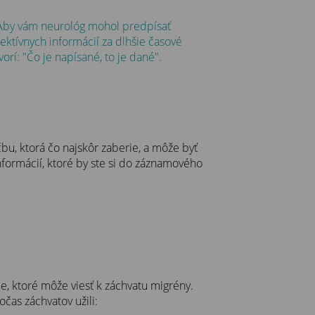
 Aby vám neurológ mohol predpísať
ektívnych informácií za dlhšie časové
rí: "Čo je napísané, to je dané".
bu, ktorá čo najskôr zaberie, a môže byť
nformácií, ktoré by ste si do záznamového
e, ktoré môže viesť k záchvatu migrény.
očas záchvatov užili: