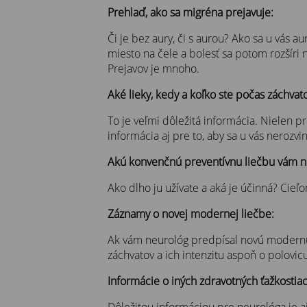
Prehlaď, ako sa migréna prejavuje:
Či je bez aury, či s aurou? Ako sa u vás 
miesto na čele a bolesť sa potom rozšíri 
Prejavov je mnoho.
Aké lieky, kedy a koľko ste počas záchvatov
To je veľmi dôležitá informácia. Nielen pr
informácia aj pre to, aby sa u vás nerozvi
Akú konvenčnú preventívnu liečbu vám n
Ako dlho ju užívate a aká je účinná? Cieľo
Záznamy o novej modernej liečbe:
Ak vám neurológ predpísal novú modernú pr
záchvatov a ich intenzitu aspoň o polovic
Informácie o iných zdravotných ťažkostiac
Dôležitou informáciou pre neurológa je aj 