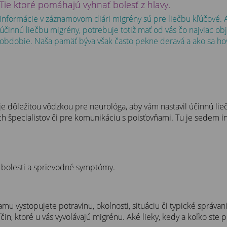
Tie ktoré pomáhajú vyhnať bolesť z hlavy.
Informácie v záznamovom diári migrény sú pre liečbu kľúčové.
účinnú liečbu migrény, potrebuje totiž mať od vás čo najviac obj
obdobie. Naša pamäť býva však často pekne deravá a ako sa hovo
 dôležitou vôdzkou pre neurológa, aby vám nastavil účinnú lieč
h špecialistov či pre komunikáciu s poisťovňami. Tu je sedem i
u bolesti a sprievodné symptómy.
 vystopujete potravinu, okolnosti, situáciu či typické správani
n, ktoré u vás vyvolávajú migrénu. Aké lieky, kedy a koľko ste p