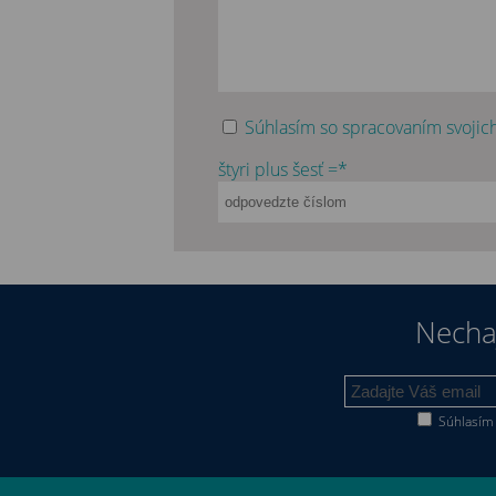
Súhlasím so spracovaním svojich
štyri plus šesť =*
Nechaj
Súhlasím 