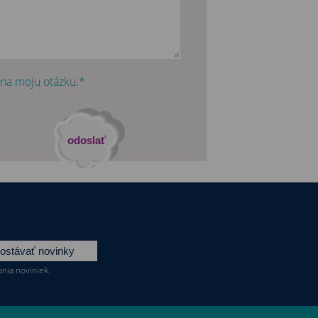
 na moju otázku.*
nia noviniek.